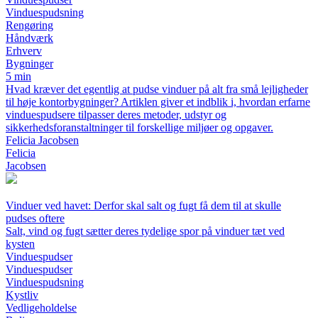
Vinduespudsning
Rengøring
Håndværk
Erhverv
Bygninger
5 min
Hvad kræver det egentlig at pudse vinduer på alt fra små lejligheder
til høje kontorbygninger? Artiklen giver et indblik i, hvordan erfarne
vinduespudsere tilpasser deres metoder, udstyr og
sikkerhedsforanstaltninger til forskellige miljøer og opgaver.
Felicia Jacobsen
Felicia
Jacobsen
Vinduer ved havet: Derfor skal salt og fugt få dem til at skulle
pudses oftere
Salt, vind og fugt sætter deres tydelige spor på vinduer tæt ved
kysten
Vinduespudser
Vinduespudser
Vinduespudsning
Kystliv
Vedligeholdelse