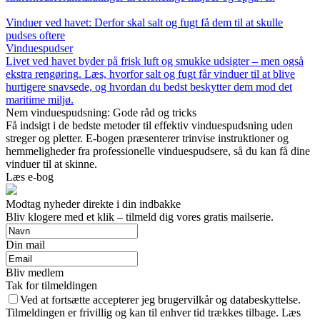
Vinduer ved havet: Derfor skal salt og fugt få dem til at skulle
pudses oftere
Vinduespudser
Livet ved havet byder på frisk luft og smukke udsigter – men også
ekstra rengøring. Læs, hvorfor salt og fugt får vinduer til at blive
hurtigere snavsede, og hvordan du bedst beskytter dem mod det
maritime miljø.
Nem vinduespudsning: Gode råd og tricks
Få indsigt i de bedste metoder til effektiv vinduespudsning uden
streger og pletter. E-bogen præsenterer trinvise instruktioner og
hemmeligheder fra professionelle vinduespudsere, så du kan få dine
vinduer til at skinne.
Læs e-bog
Modtag nyheder direkte i din indbakke
Bliv klogere med et klik – tilmeld dig vores gratis mailserie.
Din mail
Bliv medlem
Tak for tilmeldingen
Ved at fortsætte accepterer jeg brugervilkår og databeskyttelse.
Tilmeldingen er frivillig og kan til enhver tid trækkes tilbage. Læs