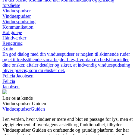
forståelse
Vinduespudser
Vinduespudser
Vinduespudsning
Kommunikation
Boligpleje
Håndværker
Rengøring
3 min
En god dialog med din vinduespudser er nøglen til skinnende ruder
og et tilfredsstillende samarbejde. Læs, hvordan du bedst formidler
dine ønsker, aftaler detaljer og sikrer, at indvendig vinduespudsning
bliver præcis, som du ønsker det.
Felicia Jacobsen
Felicia
Jacobsen
Lær os at kende
Vinduespudser Guiden
Vinduespudser
Guiden
I en verden, hvor vinduer er mere end blot en passage for lys, men et
vigtigt element af hverdagens æstetik og funktionalitet, tilbyder
Vinduespudser Guiden en omfattende og grundig platform, der har