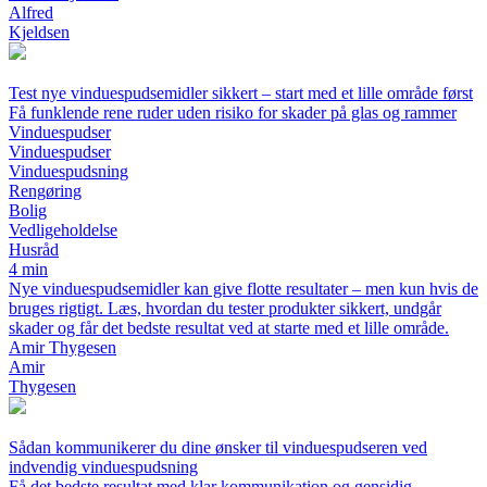
Alfred
Kjeldsen
Test nye vinduespudsemidler sikkert – start med et lille område først
Få funklende rene ruder uden risiko for skader på glas og rammer
Vinduespudser
Vinduespudser
Vinduespudsning
Rengøring
Bolig
Vedligeholdelse
Husråd
4 min
Nye vinduespudsemidler kan give flotte resultater – men kun hvis de
bruges rigtigt. Læs, hvordan du tester produkter sikkert, undgår
skader og får det bedste resultat ved at starte med et lille område.
Amir Thygesen
Amir
Thygesen
Sådan kommunikerer du dine ønsker til vinduespudseren ved
indvendig vinduespudsning
Få det bedste resultat med klar kommunikation og gensidig