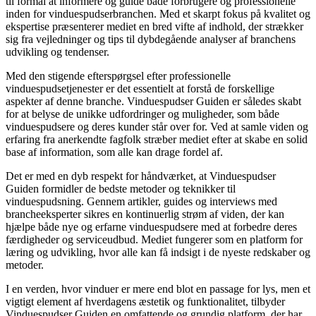
til formål at informere og guide både forbrugere og professionelle
inden for vinduespudserbranchen. Med et skarpt fokus på kvalitet og
ekspertise præsenterer mediet en bred vifte af indhold, der strækker
sig fra vejledninger og tips til dybdegående analyser af branchens
udvikling og tendenser.
Med den stigende efterspørgsel efter professionelle
vinduespudsetjenester er det essentielt at forstå de forskellige
aspekter af denne branche. Vinduespudser Guiden er således skabt
for at belyse de unikke udfordringer og muligheder, som både
vinduespudsere og deres kunder står over for. Ved at samle viden og
erfaring fra anerkendte fagfolk stræber mediet efter at skabe en solid
base af information, som alle kan drage fordel af.
Det er med en dyb respekt for håndværket, at Vinduespudser
Guiden formidler de bedste metoder og teknikker til
vinduespudsning. Gennem artikler, guides og interviews med
brancheeksperter sikres en kontinuerlig strøm af viden, der kan
hjælpe både nye og erfarne vinduespudsere med at forbedre deres
færdigheder og serviceudbud. Mediet fungerer som en platform for
læring og udvikling, hvor alle kan få indsigt i de nyeste redskaber og
metoder.
I en verden, hvor vinduer er mere end blot en passage for lys, men et
vigtigt element af hverdagens æstetik og funktionalitet, tilbyder
Vinduespudser Guiden en omfattende og grundig platform, der har