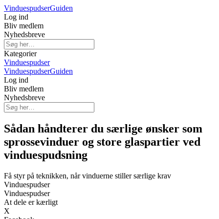
Vinduespudser
Guiden
Log ind
Bliv medlem
Nyhedsbreve
Kategorier
Vinduespudser
Vinduespudser
Guiden
Log ind
Bliv medlem
Nyhedsbreve
Sådan håndterer du særlige ønsker som
sprossevinduer og store glaspartier ved
vinduespudsning
Få styr på teknikken, når vinduerne stiller særlige krav
Vinduespudser
Vinduespudser
At dele er kærligt
X