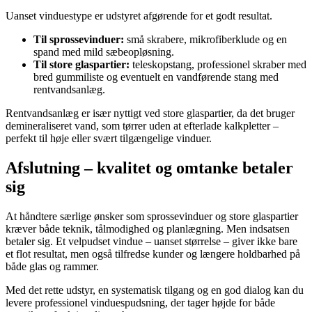
Uanset vinduestype er udstyret afgørende for et godt resultat.
Til sprossevinduer:
små skrabere, mikrofiberklude og en
spand med mild sæbeopløsning.
Til store glaspartier:
teleskopstang, professionel skraber med
bred gummiliste og eventuelt en vandførende stang med
rentvandsanlæg.
Rentvandsanlæg er især nyttigt ved store glaspartier, da det bruger
demineraliseret vand, som tørrer uden at efterlade kalkpletter –
perfekt til høje eller svært tilgængelige vinduer.
Afslutning – kvalitet og omtanke betaler
sig
At håndtere særlige ønsker som sprossevinduer og store glaspartier
kræver både teknik, tålmodighed og planlægning. Men indsatsen
betaler sig. Et velpudset vindue – uanset størrelse – giver ikke bare
et flot resultat, men også tilfredse kunder og længere holdbarhed på
både glas og rammer.
Med det rette udstyr, en systematisk tilgang og en god dialog kan du
levere professionel vinduespudsning, der tager højde for både