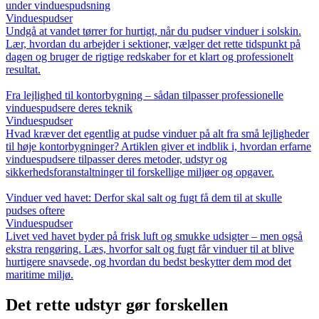
under vinduespudsning
Vinduespudser
Undgå at vandet tørrer for hurtigt, når du pudser vinduer i solskin.
Lær, hvordan du arbejder i sektioner, vælger det rette tidspunkt på
dagen og bruger de rigtige redskaber for et klart og professionelt
resultat.
Fra lejlighed til kontorbygning – sådan tilpasser professionelle
vinduespudsere deres teknik
Vinduespudser
Hvad kræver det egentlig at pudse vinduer på alt fra små lejligheder
til høje kontorbygninger? Artiklen giver et indblik i, hvordan erfarne
vinduespudsere tilpasser deres metoder, udstyr og
sikkerhedsforanstaltninger til forskellige miljøer og opgaver.
Vinduer ved havet: Derfor skal salt og fugt få dem til at skulle
pudses oftere
Vinduespudser
Livet ved havet byder på frisk luft og smukke udsigter – men også
ekstra rengøring. Læs, hvorfor salt og fugt får vinduer til at blive
hurtigere snavsede, og hvordan du bedst beskytter dem mod det
maritime miljø.
Det rette udstyr gør forskellen