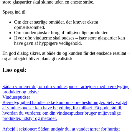
store glaspartier skal skinne uden en eneste stribe.
Spørg ind til:
Om der er særlige områder, der kræver ekstra
opmærksomhed.
Om kunden ønsker brug af miljøvenlige produkter.
Hvor ofte vinduerne skal pudses – især store glaspartier kan
have gavn af hyppigere vedligehold.
En god dialog sikrer, at både du og kunden får det ønskede resultat –
og at arbejdet bliver planlagt realistisk.
Læs også:
Sådan vurderer du, om din vinduespudser arbejder med bæredygtige
produkter og udstyr
Vinduespudser
Bæredygtighed handler ikke kun om store beslutninger. Selv valget
af vinduespudser kan have betydning for miljøet. Få gode råd til,
hvordan du vurderer, om din vinduespudser bruger miljøvenlige
produkter, udstyr og metoder.
Arbejd i sektioner: Sådan undgår du, at vandet tørrer for hurtigt