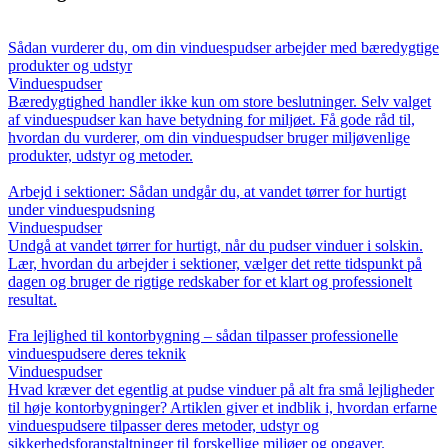
Sådan vurderer du, om din vinduespudser arbejder med bæredygtige
produkter og udstyr
Vinduespudser
Bæredygtighed handler ikke kun om store beslutninger. Selv valget
af vinduespudser kan have betydning for miljøet. Få gode råd til,
hvordan du vurderer, om din vinduespudser bruger miljøvenlige
produkter, udstyr og metoder.
Arbejd i sektioner: Sådan undgår du, at vandet tørrer for hurtigt
under vinduespudsning
Vinduespudser
Undgå at vandet tørrer for hurtigt, når du pudser vinduer i solskin.
Lær, hvordan du arbejder i sektioner, vælger det rette tidspunkt på
dagen og bruger de rigtige redskaber for et klart og professionelt
resultat.
Fra lejlighed til kontorbygning – sådan tilpasser professionelle
vinduespudsere deres teknik
Vinduespudser
Hvad kræver det egentlig at pudse vinduer på alt fra små lejligheder
til høje kontorbygninger? Artiklen giver et indblik i, hvordan erfarne
vinduespudsere tilpasser deres metoder, udstyr og
sikkerhedsforanstaltninger til forskellige miljøer og opgaver.