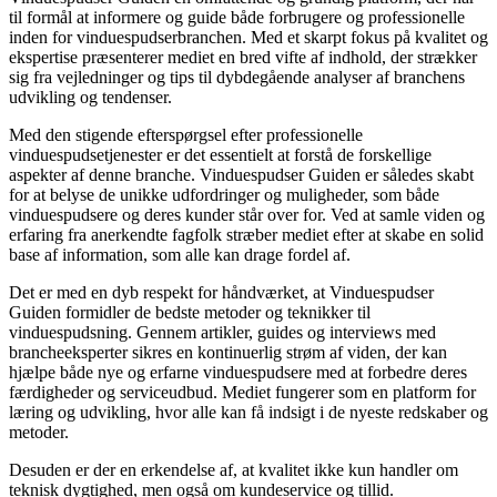
til formål at informere og guide både forbrugere og professionelle
inden for vinduespudserbranchen. Med et skarpt fokus på kvalitet og
ekspertise præsenterer mediet en bred vifte af indhold, der strækker
sig fra vejledninger og tips til dybdegående analyser af branchens
udvikling og tendenser.
Med den stigende efterspørgsel efter professionelle
vinduespudsetjenester er det essentielt at forstå de forskellige
aspekter af denne branche. Vinduespudser Guiden er således skabt
for at belyse de unikke udfordringer og muligheder, som både
vinduespudsere og deres kunder står over for. Ved at samle viden og
erfaring fra anerkendte fagfolk stræber mediet efter at skabe en solid
base af information, som alle kan drage fordel af.
Det er med en dyb respekt for håndværket, at Vinduespudser
Guiden formidler de bedste metoder og teknikker til
vinduespudsning. Gennem artikler, guides og interviews med
brancheeksperter sikres en kontinuerlig strøm af viden, der kan
hjælpe både nye og erfarne vinduespudsere med at forbedre deres
færdigheder og serviceudbud. Mediet fungerer som en platform for
læring og udvikling, hvor alle kan få indsigt i de nyeste redskaber og
metoder.
Desuden er der en erkendelse af, at kvalitet ikke kun handler om
teknisk dygtighed, men også om kundeservice og tillid.