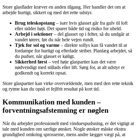
Store glasflader kræver en anden tilgang. Her handler det om at
arbejde hurtigt, sikkert og med det rette udstyr.
Brug teleskopstang
– især hvis glasset går fra gulv til loft
eller sidder højt. Det sparer både tid og risiko for uheld.
Arbejd i sektioner
– del glasset op i felter, så du undgår at
vandet tørrer, før du når hele vejen rundt.
Tjek for sol og varme
– direkte sollys kan få vandet til at
fordampe for hurtigt og efterlade striber. Planlæg arbejdet, så
du pudser, når glasset er køligt.
Sikkerhed først
– ved høje glaspartier kan det være
nødvendigt med stillads eller lift. Sørg for, at alt udstyr er
godkendt og korrekt opsat.
Store glaspartier kan virke overvældende, men med den rette teknik
og rytme kan du opnå et fejlfrit resultat på kort tid.
Kommunikation med kunden –
forventningsafstemning er nøglen
Når du arbejder professionelt med vinduespudsning, er det vigtigt at
tale med kunden om særlige ønsker. Nogle ønsker måske ekstra
grundighed omkring sprosserne, mens andre lægger vægt på, at