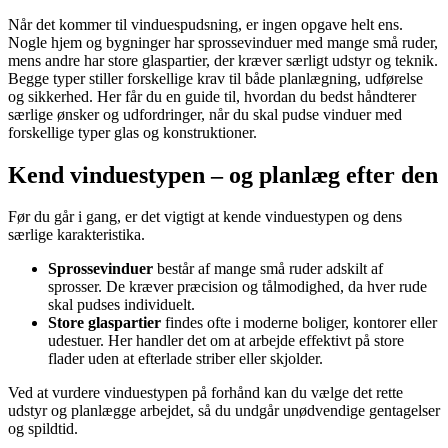
Når det kommer til vinduespudsning, er ingen opgave helt ens.
Nogle hjem og bygninger har sprossevinduer med mange små ruder,
mens andre har store glaspartier, der kræver særligt udstyr og teknik.
Begge typer stiller forskellige krav til både planlægning, udførelse
og sikkerhed. Her får du en guide til, hvordan du bedst håndterer
særlige ønsker og udfordringer, når du skal pudse vinduer med
forskellige typer glas og konstruktioner.
Kend vinduestypen – og planlæg efter den
Før du går i gang, er det vigtigt at kende vinduestypen og dens
særlige karakteristika.
Sprossevinduer
består af mange små ruder adskilt af
sprosser. De kræver præcision og tålmodighed, da hver rude
skal pudses individuelt.
Store glaspartier
findes ofte i moderne boliger, kontorer eller
udestuer. Her handler det om at arbejde effektivt på store
flader uden at efterlade striber eller skjolder.
Ved at vurdere vinduestypen på forhånd kan du vælge det rette
udstyr og planlægge arbejdet, så du undgår unødvendige gentagelser
og spildtid.