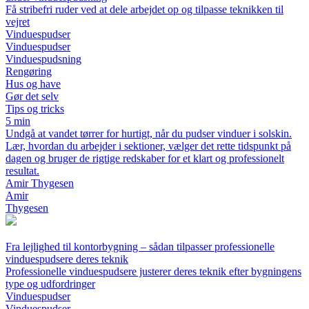
Få stribefri ruder ved at dele arbejdet op og tilpasse teknikken til
vejret
Vinduespudser
Vinduespudser
Vinduespudsning
Rengøring
Hus og have
Gør det selv
Tips og tricks
5 min
Undgå at vandet tørrer for hurtigt, når du pudser vinduer i solskin.
Lær, hvordan du arbejder i sektioner, vælger det rette tidspunkt på
dagen og bruger de rigtige redskaber for et klart og professionelt
resultat.
Amir Thygesen
Amir
Thygesen
Fra lejlighed til kontorbygning – sådan tilpasser professionelle
vinduespudsere deres teknik
Professionelle vinduespudsere justerer deres teknik efter bygningens
type og udfordringer
Vinduespudser
Vinduespudser