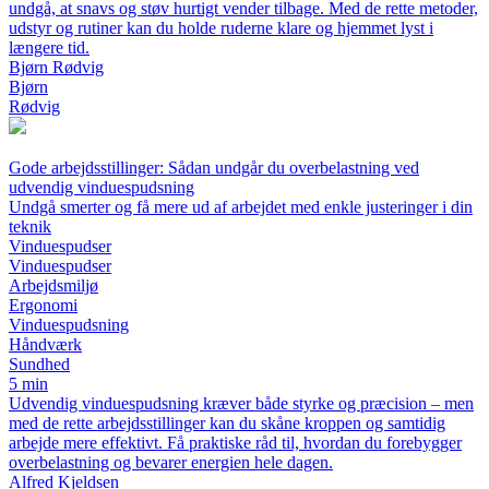
undgå, at snavs og støv hurtigt vender tilbage. Med de rette metoder,
udstyr og rutiner kan du holde ruderne klare og hjemmet lyst i
længere tid.
Bjørn Rødvig
Bjørn
Rødvig
Gode arbejdsstillinger: Sådan undgår du overbelastning ved
udvendig vinduespudsning
Undgå smerter og få mere ud af arbejdet med enkle justeringer i din
teknik
Vinduespudser
Vinduespudser
Arbejdsmiljø
Ergonomi
Vinduespudsning
Håndværk
Sundhed
5 min
Udvendig vinduespudsning kræver både styrke og præcision – men
med de rette arbejdsstillinger kan du skåne kroppen og samtidig
arbejde mere effektivt. Få praktiske råd til, hvordan du forebygger
overbelastning og bevarer energien hele dagen.
Alfred Kjeldsen