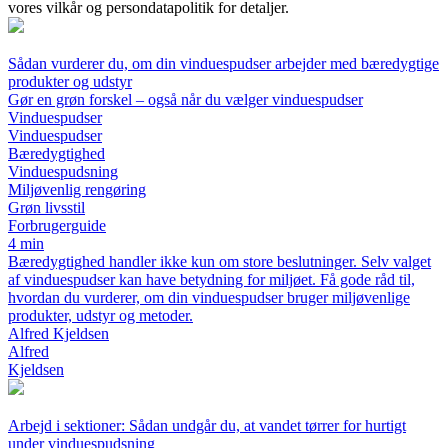
vores vilkår og persondatapolitik for detaljer.
Sådan vurderer du, om din vinduespudser arbejder med bæredygtige
produkter og udstyr
Gør en grøn forskel – også når du vælger vinduespudser
Vinduespudser
Vinduespudser
Bæredygtighed
Vinduespudsning
Miljøvenlig rengøring
Grøn livsstil
Forbrugerguide
4 min
Bæredygtighed handler ikke kun om store beslutninger. Selv valget
af vinduespudser kan have betydning for miljøet. Få gode råd til,
hvordan du vurderer, om din vinduespudser bruger miljøvenlige
produkter, udstyr og metoder.
Alfred Kjeldsen
Alfred
Kjeldsen
Arbejd i sektioner: Sådan undgår du, at vandet tørrer for hurtigt
under vinduespudsning