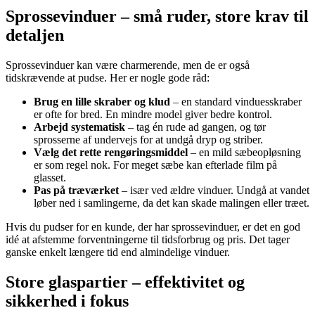
Sprossevinduer – små ruder, store krav til
detaljen
Sprossevinduer kan være charmerende, men de er også
tidskrævende at pudse. Her er nogle gode råd:
Brug en lille skraber og klud
– en standard vinduesskraber
er ofte for bred. En mindre model giver bedre kontrol.
Arbejd systematisk
– tag én rude ad gangen, og tør
sprosserne af undervejs for at undgå dryp og striber.
Vælg det rette rengøringsmiddel
– en mild sæbeopløsning
er som regel nok. For meget sæbe kan efterlade film på
glasset.
Pas på træværket
– især ved ældre vinduer. Undgå at vandet
løber ned i samlingerne, da det kan skade malingen eller træet.
Hvis du pudser for en kunde, der har sprossevinduer, er det en god
idé at afstemme forventningerne til tidsforbrug og pris. Det tager
ganske enkelt længere tid end almindelige vinduer.
Store glaspartier – effektivitet og
sikkerhed i fokus