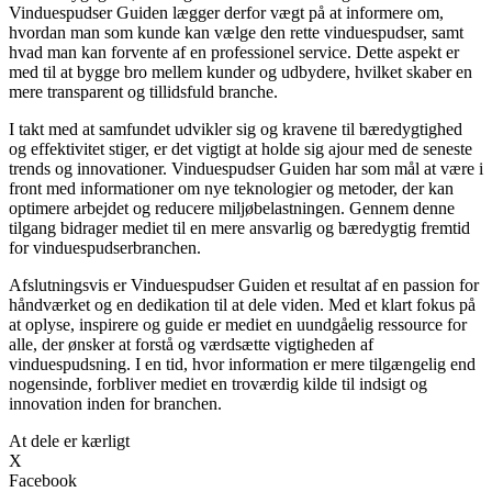
Vinduespudser Guiden lægger derfor vægt på at informere om,
hvordan man som kunde kan vælge den rette vinduespudser, samt
hvad man kan forvente af en professionel service. Dette aspekt er
med til at bygge bro mellem kunder og udbydere, hvilket skaber en
mere transparent og tillidsfuld branche.
I takt med at samfundet udvikler sig og kravene til bæredygtighed
og effektivitet stiger, er det vigtigt at holde sig ajour med de seneste
trends og innovationer. Vinduespudser Guiden har som mål at være i
front med informationer om nye teknologier og metoder, der kan
optimere arbejdet og reducere miljøbelastningen. Gennem denne
tilgang bidrager mediet til en mere ansvarlig og bæredygtig fremtid
for vinduespudserbranchen.
Afslutningsvis er Vinduespudser Guiden et resultat af en passion for
håndværket og en dedikation til at dele viden. Med et klart fokus på
at oplyse, inspirere og guide er mediet en uundgåelig ressource for
alle, der ønsker at forstå og værdsætte vigtigheden af
vinduespudsning. I en tid, hvor information er mere tilgængelig end
nogensinde, forbliver mediet en troværdig kilde til indsigt og
innovation inden for branchen.
At dele er kærligt
X
Facebook