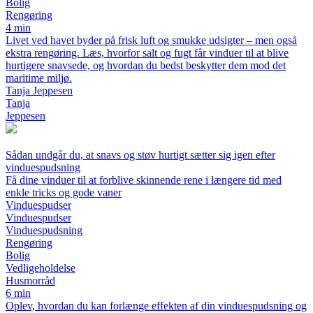
Bolig
Rengøring
4 min
Livet ved havet byder på frisk luft og smukke udsigter – men også
ekstra rengøring. Læs, hvorfor salt og fugt får vinduer til at blive
hurtigere snavsede, og hvordan du bedst beskytter dem mod det
maritime miljø.
Tanja Jeppesen
Tanja
Jeppesen
Sådan undgår du, at snavs og støv hurtigt sætter sig igen efter
vinduespudsning
Få dine vinduer til at forblive skinnende rene i længere tid med
enkle tricks og gode vaner
Vinduespudser
Vinduespudser
Vinduespudsning
Rengøring
Bolig
Vedligeholdelse
Husmorråd
6 min
Oplev, hvordan du kan forlænge effekten af din vinduespudsning og